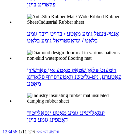
פלאָרינג בויגן
אַנטי-צעטל גומע מאַטע / ברייט ריבד גומע
בלאַט / ינדאַסטריאַל גומע בלאַט
דימענט פּלאַן שטאָק מאַטע אין פאַרשידן
פּאַטערנז, ניט-גליטשנ וואָטערפּרוף פלאָרינג
מאַטע
ינסאַלייטינג גומע מאַטע ינסאַלייטיד
דאַמפּינג גומע בויגן
ווייַטער>
>>
זייַט 1/11
6
5
4
3
2
1