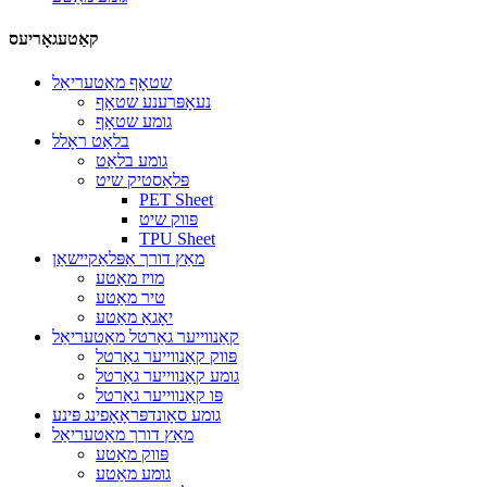
קאַטעגאָריעס
שטאָף מאַטעריאַל
נעאָפּרענע שטאָף
גומע שטאָף
בלאַט ראָלל
גומע בלאַט
פּלאַסטיק שיט
PET Sheet
פּווק שיט
TPU Sheet
מאַץ דורך אַפּלאַקיישאַן
מויז מאַטע
טיר מאַטע
יאָגאַ מאַטע
קאַנווייער גאַרטל מאַטעריאַל
פּווק קאַנווייער גאַרטל
גומע קאַנווייער גאַרטל
פּו קאַנווייער גאַרטל
גומע סאָונדפּראָאָפינג פּינע
מאַץ דורך מאַטעריאַל
פּווק מאַטע
גומע מאַטע