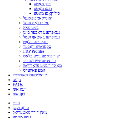
פּווק מאַטע
גומע מאַטע
סיליקאָנע מאַטע
האָנייקאָמב פּאַנעל
גומע בלאַט זעמל
גומע מאַץ
נעאָפּרענע ראַבער בויגן
נעאָפּרענע שטאָף זעמל
ייוואַ פּינע בלאַט
סקערטינג ראַבער
FRP Profiles
שוך פּיאַטע גומע בלאַט
פּו סינטעטיש לעדער
מאָולדיד גומע פּראָדוקטן
גומע פּאַווערס
קוואַליטעט קאָנטראָל
נייַעס
FAQs
וועגן אונז
רוף אונז
היים
פּראָדוקטן
מאַץ דורך מאַטעריאַל
גומע מאַטע