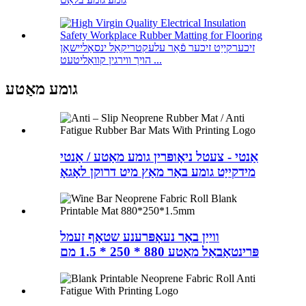
זיכערקייַט זיכער פֿאַר עלעקטריקאַל ינסאַליישאַן
הויך ווירגין קוואַליטעט ...
גומע מאַטע
אַנטי - צעטל ניאָופּרין גומע מאַטע / אַנטי
מידקייַט גומע באַר מאַץ מיט דרוקן לאָגאָ
ווייַן באַר נעאָפּרענע שטאָף זעמל
פּרינטאַבאַל מאַטע 880 * 250 * 1.5 מם