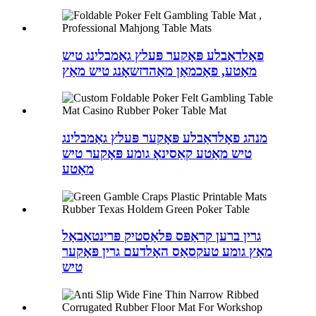
פאָלדאַבלע פּאָקער פּעלץ גאַמבלינג טיש
מאַטע, פאַכמאַן מאַהדזשאָנג טיש מאַץ
מנהג פאָלדאַבלע פּאָקער פּעלץ גאַמבלינג
טיש מאַטע קאַסינאָ גומע פּאָקער טיש
מאַטע
גרין ברען קראַפּס פּלאַסטיק פּרינטאַבאַל
מאַץ גומע טעקסאַס האָלדעם גרין פּאָקער
טיש