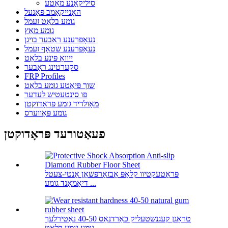
סיליקאָנע מאַטע
האָנייקאָמב פּאַנעל
גומע בלאַט זעמל
גומע מאַץ
נעאָפּרענע ראַבער בויגן
נעאָפּרענע שטאָף זעמל
ייוואַ פּינע בלאַט
סקערטינג ראַבער
FRP Profiles
שוך פּיאַטע גומע בלאַט
פּו סינטעטיש לעדער
מאָולדיד גומע פּראָדוקטן
גומע פּאַווערס
פעאַטורעד פּראָדוקטן
פּראַטעקטיוו קלאַפּ אַבזאָרפּשאַן אַנטי-צעטל
דיאַמאָנד גומע ...
טראָגן קעגנשטעליק כאַרדנאַס 40-50 נאַטירלעך
גומע גומע בלאַט