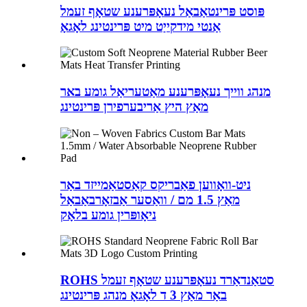
פּוסט פּרינטאַבאַל נעאָפּרענע שטאָף זעמל
אַנטי מידקייַט מיט פּרינטינג לאָגאָ
מנהג ווייך נעאָפּרענע מאַטעריאַל גומע באר
מאַץ היץ אַריבערפירן פּרינטינג
ניט-וואָווען פאַבריקס קאַסטאַמייזד באַר
מאַץ 1.5 מם / וואַסער אַבזאָרבאַבאַל
ניאָופּרין גומע בלאָק
ROHS סטאַנדאַרד נעאָפּרענע שטאָף זעמל
באַר מאַץ 3 ד לאָגאָ מנהג פּרינטינג