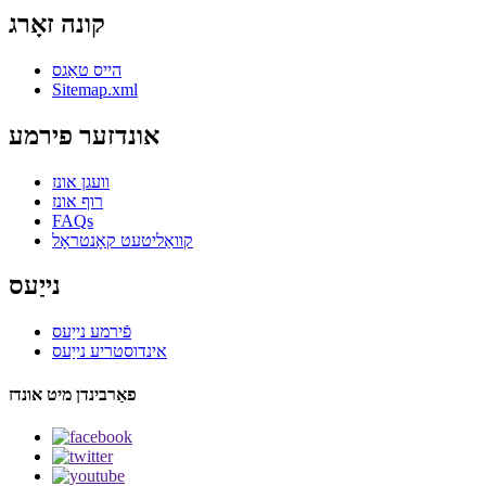
קונה זאָרג
הייס טאַגס
Sitemap.xml
אונדזער פירמע
וועגן אונז
רוף אונז
FAQs
קוואַליטעט קאָנטראָל
נייַעס
פֿירמע נייַעס
אינדוסטריע נייַעס
פאַרבינדן מיט אונדז