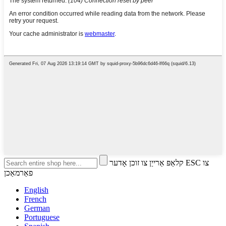
קלאַפּ אַרייַן צו זוכן אָדער ESC צו
פאַרמאַכן
English
French
German
Portuguese