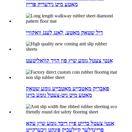
מאַטע מיט נידעריק פּרייַז
דיל שטאָק מאַטע, לאַנג לענג וואָקוויי
אַנטי צעטל גומע שיץ פון הויך קוואַליטעט
פאַבריק מאַטבייע מאַטבייע גומע שטאָק
מאַטע מיט ניט-צעטל גומע בויגן
אַנטי צעטל ברייט פייַן ריבד גומע שיץ עקאָ
פרייַנדלעך קייַלעכיק פּונקט זיכערקייַט