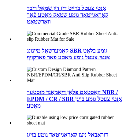
אַנטי צעטל ברייט דין דין שמאָל ריבד
קאָראַגייטאַד גומע שטאָק מאַטע פֿאַר
וואַרשטאַט
קאַמערשאַל מיינונג SBR גומע בלאַט
אַנטי-צעטל גומע מאַטע פֿאַר פאַרקויף
קאַסטאַם פּלאַן דיאַמאָנד מוסטער NBR /
EPDM / CR / SBR אַנטי צעטל גומע בויגן
מאַטע
דוראַבאַל ניצן קאָראַגייטאַד גומע בויגן