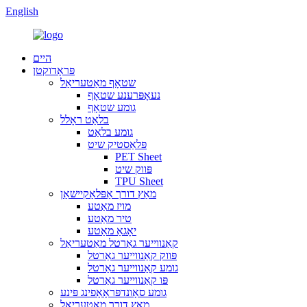
English
היים
פּראָדוקטן
שטאָף מאַטעריאַל
נעאָפּרענע שטאָף
גומע שטאָף
בלאַט ראָלל
גומע בלאַט
פּלאַסטיק שיט
PET Sheet
פּווק שיט
TPU Sheet
מאַץ דורך אַפּלאַקיישאַן
מויז מאַטע
טיר מאַטע
יאָגאַ מאַטע
קאַנווייער גאַרטל מאַטעריאַל
פּווק קאַנווייער גאַרטל
גומע קאַנווייער גאַרטל
פּו קאַנווייער גאַרטל
גומע סאָונדפּראָאָפינג פּינע
מאַץ דורך מאַטעריאַל