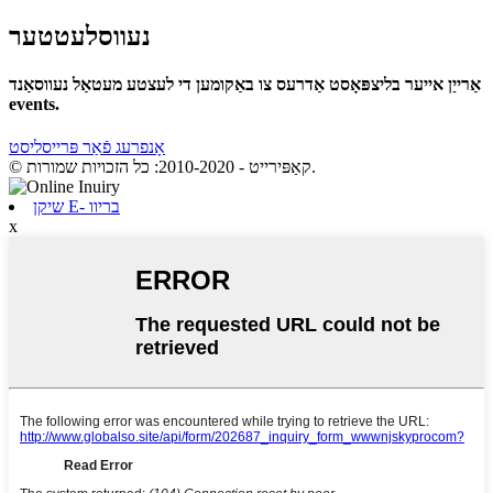
נעווסלעטטער
אַרייַן אייער בליצפּאָסט אַדרעס צו באַקומען די לעצטע מעטאַל נעווסאַנד
events.
אָנפרעג פֿאַר פּרייסליסט
© קאַפּירייט - 2010-2020: כל הזכויות שמורות.
שיקן E- בריוו
x