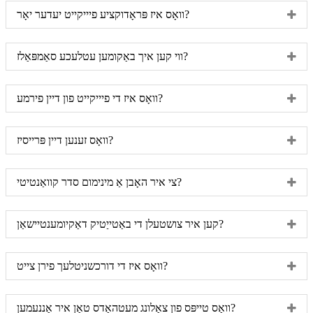
וואָס איז פּראָדוקציע פיייקייט יעדער יאָר?
ווי קען איך באַקומען עטלעכע סאַמפּאַלז?
וואָס איז די פיייקייט פון דיין פירמע?
וואָס זענען דיין פּרייסיז?
צי איר האָבן אַ מינימום סדר קוואַנטיטי?
קען איר צושטעלן די באַטייַטיק דאַקיומענטיישאַן?
וואָס איז די דורכשניטלעך פירן צייט?
וואָס טייפּס פון צאָלונג מעטהאָדס טאָן איר אָננעמען?