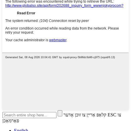
קלאַפּ אַרייַן צו זוכן אָדער ESC צו
פאַרמאַכן
English