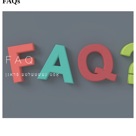
FAQs
FAQ
אָפט געשטעלטע פֿראגן