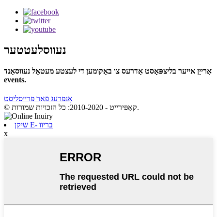
נעווסלעטטער
אַרייַן אייער בליצפּאָסט אַדרעס צו באַקומען די לעצטע מעטאַל נעווסאַנד
events.
אָנפרעג פֿאַר פּרייסליסט
© קאַפּירייט - 2010-2020: כל הזכויות שמורות.
שיקן E- בריוו
x