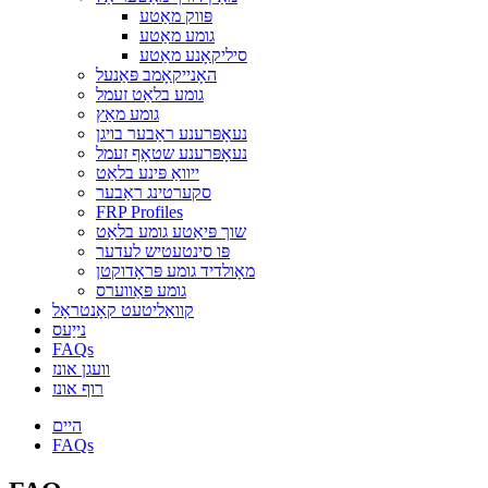
פּווק מאַטע
גומע מאַטע
סיליקאָנע מאַטע
האָנייקאָמב פּאַנעל
גומע בלאַט זעמל
גומע מאַץ
נעאָפּרענע ראַבער בויגן
נעאָפּרענע שטאָף זעמל
ייוואַ פּינע בלאַט
סקערטינג ראַבער
FRP Profiles
שוך פּיאַטע גומע בלאַט
פּו סינטעטיש לעדער
מאָולדיד גומע פּראָדוקטן
גומע פּאַווערס
קוואַליטעט קאָנטראָל
נייַעס
FAQs
וועגן אונז
רוף אונז
היים
FAQs