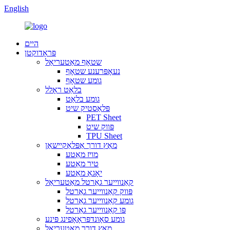
English
היים
פּראָדוקטן
שטאָף מאַטעריאַל
נעאָפּרענע שטאָף
גומע שטאָף
בלאַט ראָלל
גומע בלאַט
פּלאַסטיק שיט
PET Sheet
פּווק שיט
TPU Sheet
מאַץ דורך אַפּלאַקיישאַן
מויז מאַטע
טיר מאַטע
יאָגאַ מאַטע
קאַנווייער גאַרטל מאַטעריאַל
פּווק קאַנווייער גאַרטל
גומע קאַנווייער גאַרטל
פּו קאַנווייער גאַרטל
גומע סאָונדפּראָאָפינג פּינע
מאַץ דורך מאַטעריאַל