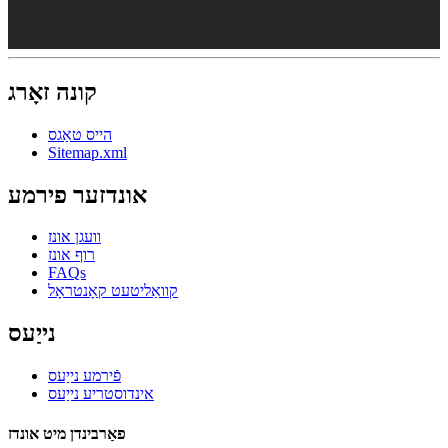
קונה זאָרג
הייס טאַגס
Sitemap.xml
אונדזער פירמע
וועגן אונז
רוף אונז
FAQs
קוואַליטעט קאָנטראָל
נייַעס
פֿירמע נייַעס
אינדוסטריע נייַעס
פאַרבינדן מיט אונדז